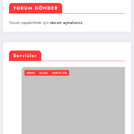
YORUM GÖNDER
Yorum yapabilmek için
oturum açmalısınız
.
Servisler
GENEL
KLIMA
NORTH AIR
G