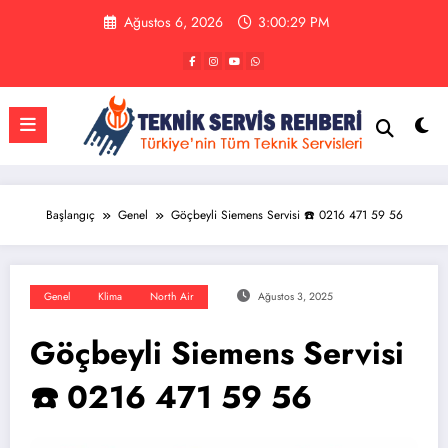
İçeriğe
Ağustos 6, 2026
3:00:30 PM
atla
Başlangıç
Genel
Göçbeyli Siemens Servisi ☎️ 0216 471 59 56
Genel
Klima
North Air
Ağustos 3, 2025
Göçbeyli Siemens Servisi
☎️ 0216 471 59 56