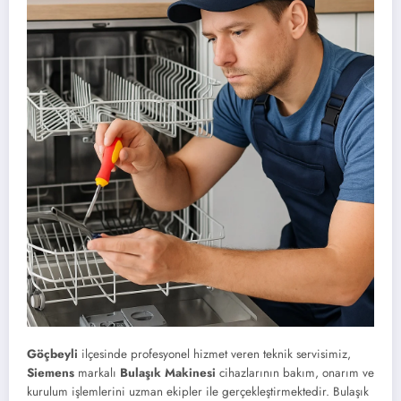
Göçbeyli
ilçesinde profesyonel hizmet veren teknik servisimiz,
Siemens
markalı
Bulaşık Makinesi
cihazlarının bakım, onarım ve
kurulum işlemlerini uzman ekipler ile gerçekleştirmektedir. Bulaşık