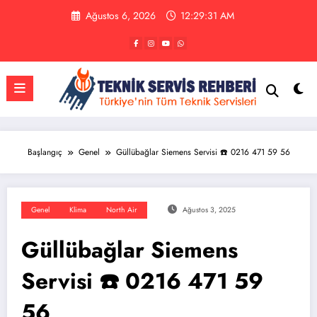
İçeriğe
Ağustos 6, 2026
12:29:32 AM
atla
Başlangıç
Genel
Güllübağlar Siemens Servisi ☎️ 0216 471 59 56
Genel
Klima
North Air
Ağustos 3, 2025
Güllübağlar Siemens
Servisi ☎️ 0216 471 59
56