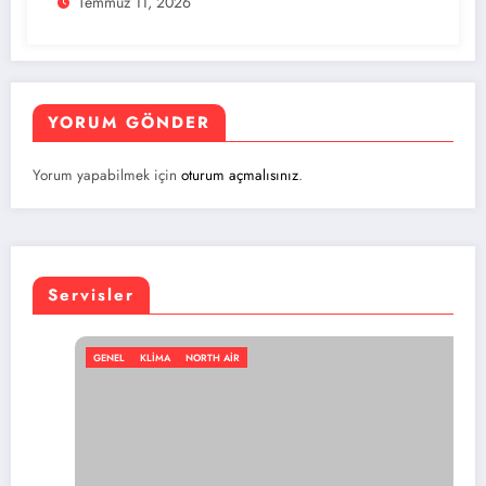
Temmuz 11, 2026
YORUM GÖNDER
Yorum yapabilmek için
oturum açmalısınız
.
Servisler
GENEL
KLIMA
NORTH AIR
GE