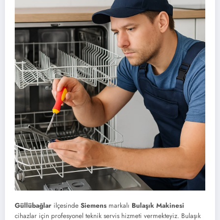
Güllübağlar
ilçesinde
Siemens
markalı
Bulaşık Makinesi
cihazlar için profesyonel teknik servis hizmeti vermekteyiz. Bulaşık