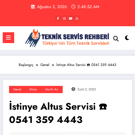
İçeriğe
Ağustos 3, 2026
2:48:53 AM
atla
Başlangıç
Genel
İstinye Altus Servisi ☎️ 0541 359 4443
Genel
Klima
North Air
Eylül 2, 2025
İstinye Altus Servisi ☎️
0541 359 4443