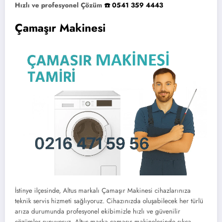
Hızlı ve profesyonel Çözüm
☎️ 0541 359 4443
Çamaşır Makinesi
İstinye ilçesinde, Altus markalı Çamaşır Makinesi cihazlarınıza
teknik servis hizmeti sağlıyoruz. Cihazınızda oluşabilecek her türlü
arıza durumunda profesyonel ekibimizle hızlı ve güvenilir
çözümler sunuyoruz. Altus marka çamaşır makinelerinde sıkça