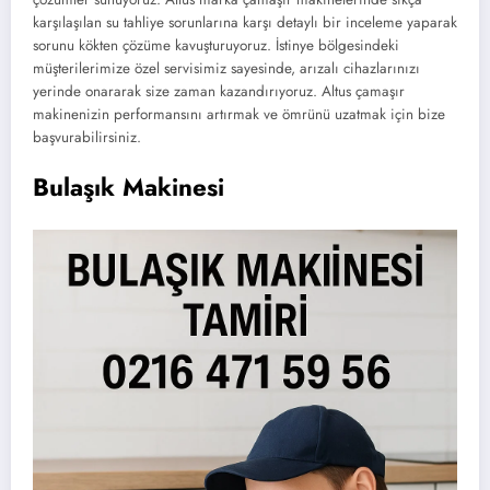
karşılaşılan su tahliye sorunlarına karşı detaylı bir inceleme yaparak
sorunu kökten çözüme kavuşturuyoruz. İstinye bölgesindeki
müşterilerimize özel servisimiz sayesinde, arızalı cihazlarınızı
yerinde onararak size zaman kazandırıyoruz. Altus çamaşır
makinenizin performansını artırmak ve ömrünü uzatmak için bize
başvurabilirsiniz.
Bulaşık Makinesi