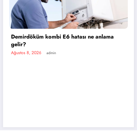
mbi E6 hatası ne anlama
dmin
Baymak kombi E
Ağustos 8, 2026
ad