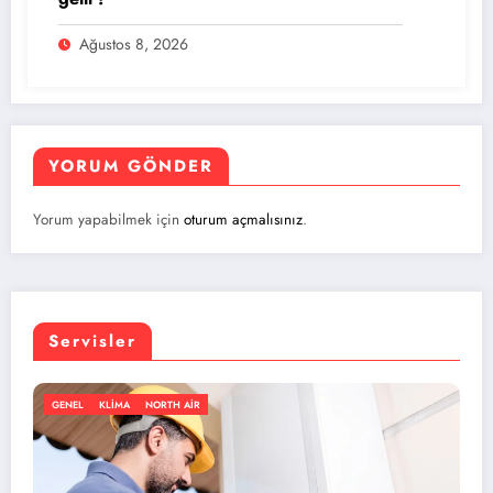
Ağustos 8, 2026
YORUM GÖNDER
Yorum yapabilmek için
oturum açmalısınız
.
Servisler
 AIR
GENEL
KLIMA
NORTH 