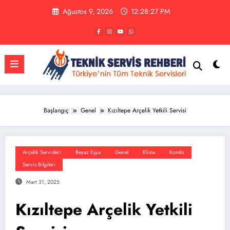
İçeriğe
Ağustos 9, 2026
12:28:27 PM
atla
Başlangıç
Genel
Kızıltepe Arçelik Yetkili Servisi
Arçelik Servisleri
Beyaz Eşya
Genel
Klima
Kombi
Servis Bilgileri
Mart 31, 2025
Kızıltepe Arçelik Yetkili