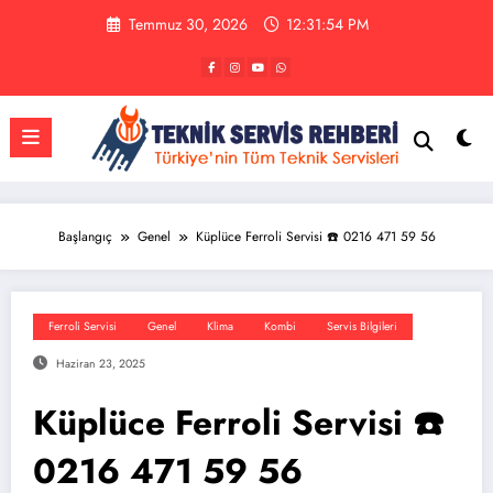
İçeriğe
Temmuz 30, 2026
12:31:55 PM
atla
Başlangıç
Genel
Küplüce Ferroli Servisi ☎️ 0216 471 59 56
Ferroli Servisi
Genel
Klima
Kombi
Servis Bilgileri
Haziran 23, 2025
Küplüce Ferroli Servisi ☎️
0216 471 59 56