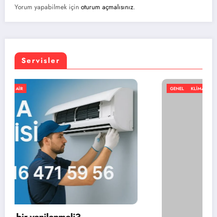
Yorum yapabilmek için
oturum açmalısınız
.
Servisler
GENEL
KLIMA
NORTH AIR
En iyi portatif klima markası hangisi?