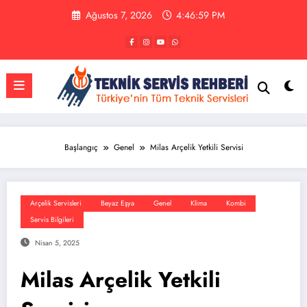
İçeriğe
Ağustos 7, 2026
4:46:59 PM
atla
Başlangıç
Genel
Milas Arçelik Yetkili Servisi
Arçelik Servisleri
Beyaz Eşya
Genel
Klima
Kombi
Servis Bilgileri
Nisan 5, 2025
Milas Arçelik Yetkili