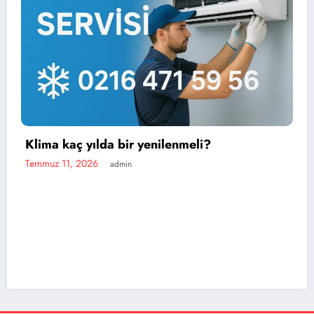
r yenilenmeli?
n
En iyi portatif kli
Temmuz 11, 2026
admin