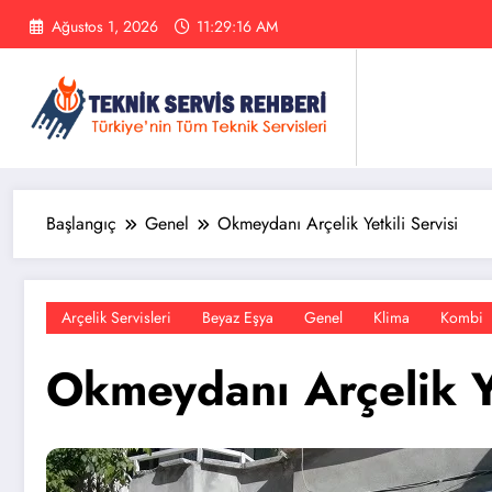
İçeriğe
Ağustos 1, 2026
11:29:16 AM
atla
Başlangıç
Genel
Okmeydanı Arçelik Yetkili Servisi
Arçelik Servisleri
Beyaz Eşya
Genel
Klima
Kombi
Okmeydanı Arçelik Ye