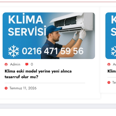
Admin
0
A
Klima eski model yerine yeni alınca
Klim
tasarruf olur mu?
Te
Temmuz 11, 2026