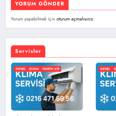
YORUM GÖNDER
Yorum yapabilmek için
oturum açmalısınız
.
Servisler
R
GENEL
KLIMA
NORTH AIR