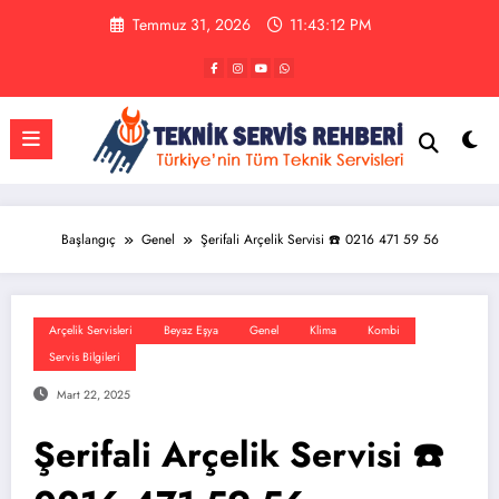
İçeriğe
Temmuz 31, 2026
11:43:13 PM
atla
Başlangıç
Genel
Şerifali Arçelik Servisi ☎️ 0216 471 59 56
Arçelik Servisleri
Beyaz Eşya
Genel
Klima
Kombi
Servis Bilgileri
Mart 22, 2025
Şerifali Arçelik Servisi ☎️