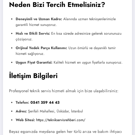
Neden Bizi Tercih Etmelisiniz?
Deneyimli ve Uzman Kadro:
Alanında uzman teknisyenlerimizle
garantili hizmet sunuyoruz.
Hızlı ve Etkili Servis:
En kısa sürede adresinize gelerek sorununuzu
çözüyoruz.
Orijinal Yedek Parça Kullanımı:
Uzun ömürlü ve dayanıklı tamir
hizmeti sağlıyoruz.
Uygun Fiyat Garantisi:
Kaliteli hizmeti en uygun fiyatlarla sunuyoruz.
İletişim Bilgileri
Profesyonel teknik servis hizmeti almak için bize ulaşabilirsiniz:
Telefon:
0541 359 44 43
Adres:
Şerifali Mahallesi, Üsküdar, İstanbul
Web Sitesi:
https://teknikservisrehberi.com/
Beyaz eşyanızda meydana gelen her türlü arıza ve bakım ihtiyacı