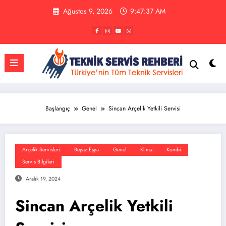
İçeriğe
Ağustos 9, 2026
9:47:37 AM
atla
Başlangıç
Genel
Sincan Arçelik Yetkili Servisi
Arçelik Servisleri
Beyaz Eşya
Genel
Klima
Kombi
Servis Bilgileri
Aralık 19, 2024
Sincan Arçelik Yetkili