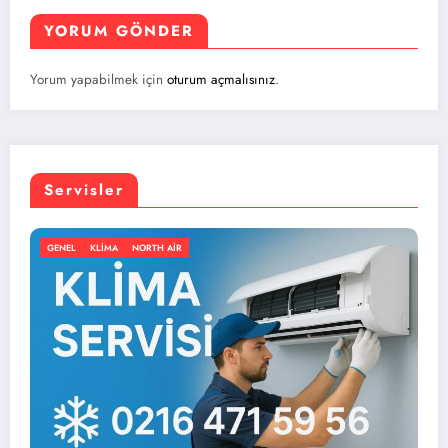
YORUM GÖNDER
Yorum yapabilmek için
oturum açmalısınız
.
Servisler
IR
GENEL
KLIMA
NORTH AIR