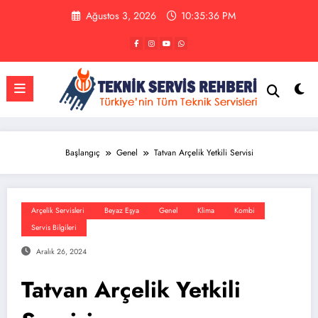
İçeriğe
Ağustos 3, 2026
10:35:36 PM
atla
Başlangıç
Genel
Tatvan Arçelik Yetkili Servisi
Arçelik Servisleri
Beyaz Eşya
Genel
Klima
Kombi
Servis Bilgileri
Aralık 26, 2024
Tatvan Arçelik Yetkili