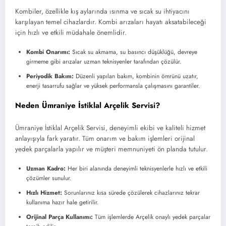
Kombiler, özellikle kış aylarında ısınma ve sıcak su ihtiyacını
karşılayan temel cihazlardır. Kombi arızaları hayatı aksatabileceği
için hızlı ve etkili müdahale önemlidir.
Kombi Onarımı:
Sıcak su akmama, su basıncı düşüklüğü, devreye
girmeme gibi arızalar uzman teknisyenler tarafından çözülür.
Periyodik Bakım:
Düzenli yapılan bakım, kombinin ömrünü uzatır,
enerji tasarrufu sağlar ve yüksek performansla çalışmasını garantiler.
Neden Ümraniye İstiklal Arçelik Servisi?
Ümraniye İstiklal Arçelik Servisi, deneyimli ekibi ve kaliteli hizmet
anlayışıyla fark yaratır. Tüm onarım ve bakım işlemleri orijinal
yedek parçalarla yapılır ve müşteri memnuniyeti ön planda tutulur.
Uzman Kadro:
Her biri alanında deneyimli teknisyenlerle hızlı ve etkili
çözümler sunulur.
Hızlı Hizmet:
Sorunlarınız kısa sürede çözülerek cihazlarınız tekrar
kullanıma hazır hale getirilir.
Orijinal Parça Kullanımı:
Tüm işlemlerde Arçelik onaylı yedek parçalar