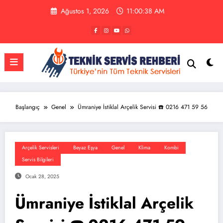
İçeriğe
Ağustos 1, 2026
11:00:39 AM
atla
Başlangıç
Genel
Ümraniye İstiklal Arçelik Servisi ☎️ 0216 471 59 56
Arçelik Servisleri
Beyaz Eşya
Genel
Klima
Kombi
Servis Bilgileri
Ocak 28, 2025
Ümraniye İstiklal Arçelik