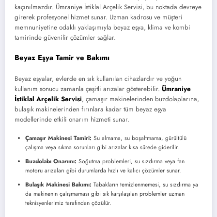
kaçınılmazdır. Ümraniye İstiklal Arçelik Servisi, bu noktada devreye
girerek profesyonel hizmet sunar. Uzman kadrosu ve müşteri
memnuniyetine odaklı yaklaşımıyla beyaz eşya, klima ve kombi
tamirinde güvenilir çözümler sağlar.
Beyaz Eşya Tamir ve Bakımı
Beyaz eşyalar, evlerde en sık kullanılan cihazlardır ve yoğun
kullanım sonucu zamanla çeşitli arızalar gösterebilir.
Ümraniye
İstiklal Arçelik Servisi
, çamaşır makinelerinden buzdolaplarına,
bulaşık makinelerinden fırınlara kadar tüm beyaz eşya
modellerinde etkili onarım hizmeti sunar.
Çamaşır Makinesi Tamiri:
Su almama, su boşaltmama, gürültülü
çalışma veya sıkma sorunları gibi arızalar kısa sürede giderilir.
Buzdolabı Onarımı:
Soğutma problemleri, su sızdırma veya fan
motoru arızaları gibi durumlarda hızlı ve kalıcı çözümler sunar.
Bulaşık Makinesi Bakımı:
Tabakların temizlenmemesi, su sızdırma ya
da makinenin çalışmaması gibi sık karşılaşılan problemler uzman
teknisyenlerimiz tarafından çözülür.