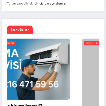
Yorum yapabilmek için
oturum açmalısınız
.
Servisler
GENEL
KLIMA
NORTH AIR
En iyi portatif klima markası hangisi?