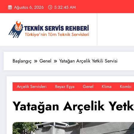
İçeriğe
Ağustos 6, 2026
5:32:45 AM
atla
Başlangıç
Genel
Yatağan Arçelik Yetkili Servisi
Arçelik Servisleri
Beyaz Eşya
Genel
Klima
Kombi
Yatağan Arçelik Yetki