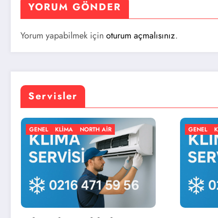
YORUM GÖNDER
Yorum yapabilmek için
oturum açmalısınız
.
Servisler
AIR
GENEL
KLIMA
NORTH AIR