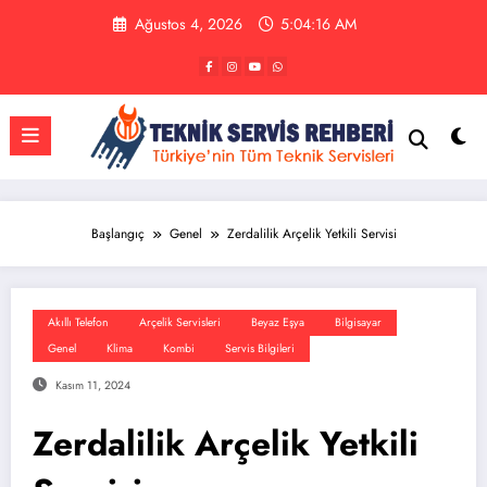
İçeriğe
Ağustos 4, 2026
5:04:16 AM
atla
Başlangıç
Genel
Zerdalilik Arçelik Yetkili Servisi
Akıllı Telefon
Arçelik Servisleri
Beyaz Eşya
Bilgisayar
Genel
Klima
Kombi
Servis Bilgileri
Kasım 11, 2024
Zerdalilik Arçelik Yetkili