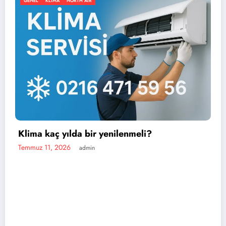
IR
GENEL
KLIMA
NORTH AIR
bir yenilenmeli?
min
En iyi portatif kl
Temmuz 11, 2026
admi